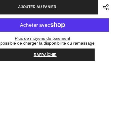
pour
AJOUTER AU PANIER
Bottle
Cage
Lezyne
Flow
Side
Load
Left
Plus de moyens de paiement
-
possible de charger la disponibilité du ramassage
Black
RAFRAÎCHIR