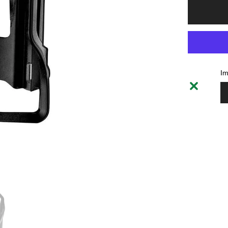
pour
Bottle
Cage
Lezyne
Flow
Side
Load
Left
-
Im
Black