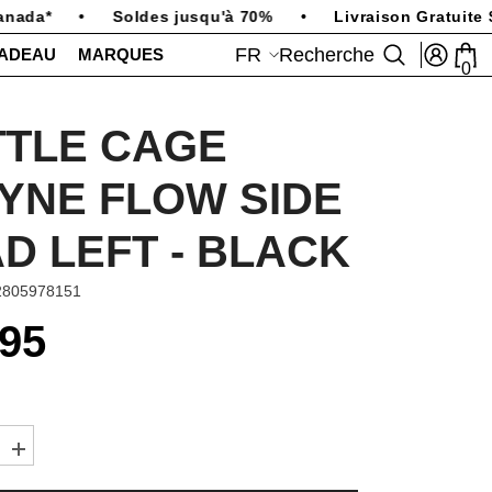
nada*
•
Soldes jusqu'à 70%
•
Livraison Gratuite $
FR
Recherche
CADEAU
MARQUES
0
0
art
FR
EN
TLE CAGE
YNE FLOW SIDE
D LEFT - BLACK
2805978151
.95
Augmenter
la
quantité