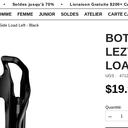
•
Soldes jusqu'à 70%
•
Livraison Gratuite $200+ Ca
OMME
FEMME
JUNIOR
SOLDES
ATELIER
CARTE 
ide Load Left - Black
BOT
LEZ
LOA
UGS :
471
$19
Quantité:
Diminuer
la
quantité