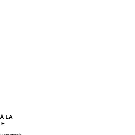
À LA
LE
mboursements