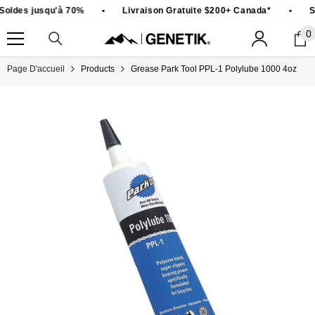
PASSER AU CONTENU
Soldes jusqu'à 70%
•
Livraison Gratuite $200+ Canada*
•
S
0
0
ar
Page D'accueil
Products
Grease Park Tool PPL-1 Polylube 1000 4oz