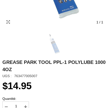
1
/
1
GREASE PARK TOOL PPL-1 POLYLUBE 1000
4OZ
UGS :
763477005007
$14.95
Quantité: