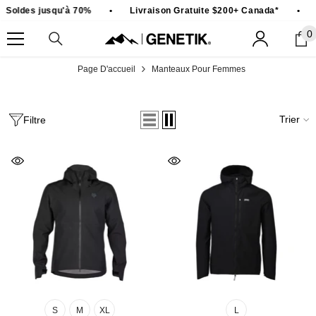
PASSER AU CONTENU
Soldes jusqu'à 70%
•
Livraison Gratuite $200+ Canada*
•
0
0
ar
Page D'accueil
Manteaux Pour Femmes
Trier
Filtre
S
M
XL
L