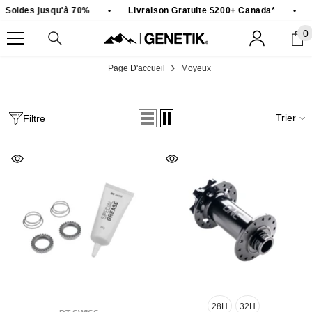
PASSER AU CONTENU
Soldes jusqu'à 70%
•
Livraison Gratuite $200+ Canada*
•
S
0
0
ar
Page D'accueil
Moyeux
Trier
Filtre
28H
32H