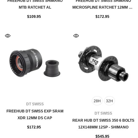
FREEHUB DT SWISS SHIMANO
FREEHUB DT SWISS SHIMANO
MTB RATCHET AL
MICROSPLINE RATCHET 12MM DS
CAP
$109.95
$172.95
28H
32H
FOURNISSEUR:
DT SWISS
FREEHUB DT SWISS EXP SRAM
FOURNISSEUR:
DT SWISS
XDR 12MM DS CAP
REAR HUB DT SWISS 350 6 BOLTS
$172.95
12X148MM 12SP - SHIMANO
$545.95