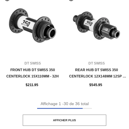
FOURNISSEUR:
FOURNISSEUR:
DT SWISS
DT SWISS
FRONT HUB DT SWISS 350
REAR HUB DT SWISS 350
CENTERLOCK 15X110MM - 32H
CENTERLOCK 12X148MM 12SP -
SHIMANO 32H
$211.95
$545.95
Affichage
1
-
30
de 36 total
AFFICHER PLUS